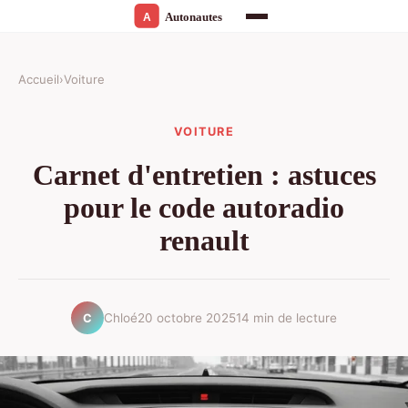
Accueil
›
Voiture
VOITURE
Carnet d'entretien : astuces
pour le code autoradio
renault
Chloé
20 octobre 2025
14 min de lecture
C