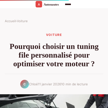
Accueil
›
Voiture
VOITURE
Pourquoi choisir un tuning
file personnalisé pour
optimiser votre moteur ?
Chloé
11 janvier 2026
10 min de lecture
C