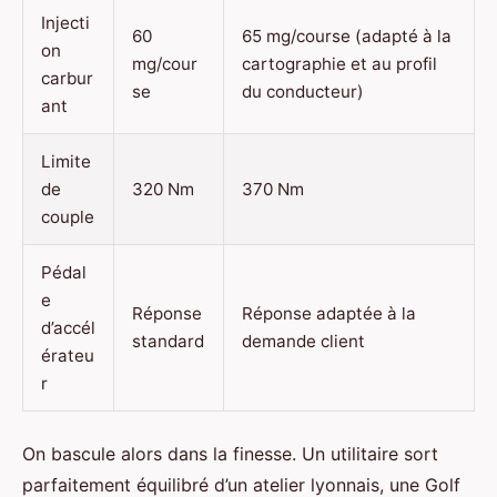
Injecti
60
65 mg/course (adapté à la
on
mg/cour
cartographie et au profil
carbur
se
du conducteur)
ant
Limite
de
320 Nm
370 Nm
couple
Pédal
e
Réponse
Réponse adaptée à la
d’accél
standard
demande client
érateu
r
On bascule alors dans la finesse. Un utilitaire sort
parfaitement équilibré d’un atelier lyonnais, une Golf