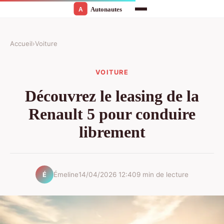
Accueil
›
Voiture
VOITURE
Découvrez le leasing de la
Renault 5 pour conduire
librement
Émeline
14/04/2026 12:40
9 min de lecture
É